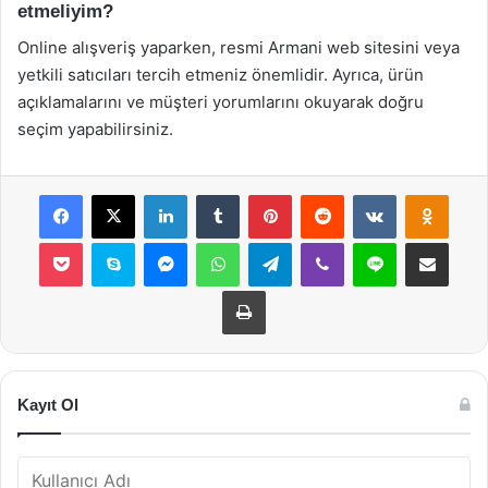
etmeliyim?
Online alışveriş yaparken, resmi Armani web sitesini veya
yetkili satıcıları tercih etmeniz önemlidir. Ayrıca, ürün
açıklamalarını ve müşteri yorumlarını okuyarak doğru
seçim yapabilirsiniz.
Facebook
X
LinkedIn
Tumblr
Pinterest
Reddit
VKontakte
Odnok
Pocket
Skype
Messenger
WhatsApp
Telegram
Viber
Line
E-Posta ile payla
Yazdır
Kayıt Ol