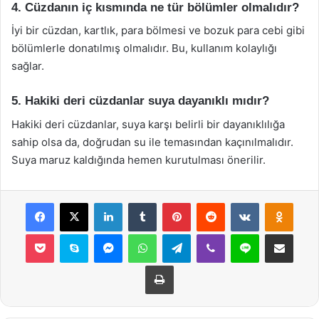
4. Cüzdanın iç kısmında ne tür bölümler olmalıdır?
İyi bir cüzdan, kartlık, para bölmesi ve bozuk para cebi gibi
bölümlerle donatılmış olmalıdır. Bu, kullanım kolaylığı
sağlar.
5. Hakiki deri cüzdanlar suya dayanıklı mıdır?
Hakiki deri cüzdanlar, suya karşı belirli bir dayanıklılığa
sahip olsa da, doğrudan su ile temasından kaçınılmalıdır.
Suya maruz kaldığında hemen kurutulması önerilir.
Facebook
X
LinkedIn
Tumblr
Pinterest
Reddit
VKontakte
Odnok
Pocket
Skype
Messenger
WhatsApp
Telegram
Viber
Line
E-Posta ile payla
Yazdır