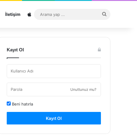
Sitemap
Arama
İletişim
yap
...
Kayıt Ol
Unuttunuz mu?
Beni hatırla
Kayıt Ol