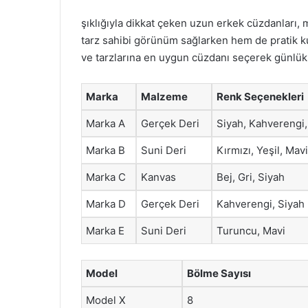
şıklığıyla dikkat çeken uzun erkek cüzdanları,
tarz sahibi görünüm sağlarken hem de pratik kulla
ve tarzlarına en uygun cüzdanı seçerek günlük y
Marka
Malzeme
Renk Seçenekleri
Marka A
Gerçek Deri
Siyah, Kahverengi,
Marka B
Suni Deri
Kırmızı, Yeşil, Mavi
Marka C
Kanvas
Bej, Gri, Siyah
Marka D
Gerçek Deri
Kahverengi, Siyah
Marka E
Suni Deri
Turuncu, Mavi
Model
Bölme Sayısı
Model X
8