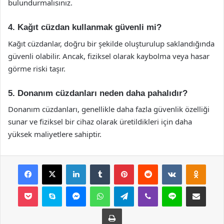
bulundurmalısınız.
4. Kağıt cüzdan kullanmak güvenli mi?
Kağıt cüzdanlar, doğru bir şekilde oluşturulup saklandığında
güvenli olabilir. Ancak, fiziksel olarak kaybolma veya hasar
görme riski taşır.
5. Donanım cüzdanları neden daha pahalıdır?
Donanım cüzdanları, genellikle daha fazla güvenlik özelliği
sunar ve fiziksel bir cihaz olarak üretildikleri için daha
yüksek maliyetlere sahiptir.
Facebook
X
LinkedIn
Tumblr
Pinterest
Reddit
VKontakte
Odnok
Pocket
Skype
Messenger
WhatsApp
Telegram
Viber
Line
E-Posta ile payla
Yazdır