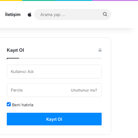
Sitemap
Arama
İletişim
yap
...
Kayıt Ol
Unuttunuz mu?
Beni hatırla
Kayıt Ol