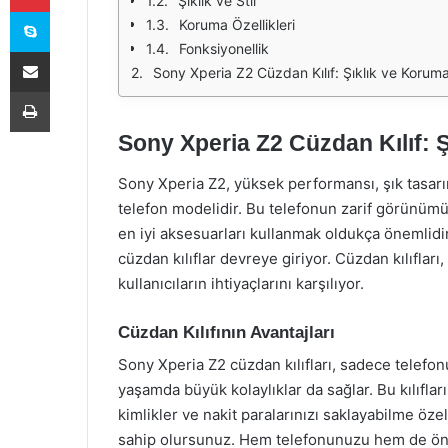
Şıklık ve Stil
Skype
Koruma Özellikleri
Fonksiyonellik
E-Posta ile paylaş
Sony Xperia Z2 Cüzdan Kılıf: Şıklık ve Korum
Yazdır
Sony Xperia Z2 Cüzdan Kılıf: 
Sony Xperia Z2, yüksek performansı, şık tasarımı 
telefon modelidir. Bu telefonun zarif görünümü
en iyi aksesuarları kullanmak oldukça önemlidir
cüzdan kılıflar devreye giriyor. Cüzdan kılıflar
kullanıcıların ihtiyaçlarını karşılıyor.
Cüzdan Kılıfının Avantajları
Sony Xperia Z2 cüzdan kılıfları, sadece telef
yaşamda büyük kolaylıklar da sağlar. Bu kılıfların
kimlikler ve nakit paralarınızı saklayabilme öze
sahip olursunuz. Hem telefonunuzu hem de önem