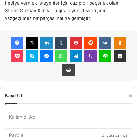
hediye vermek isteyenler için cazip bir seçenek olan
Steam Cüzdan Kartları, dijital oyun alışverişinin
vazgeçilmez bir parçası haline gelmiştir.
Facebook
X
LinkedIn
Tumblr
Pinterest
Reddit
VKontakte
Odnok
Pocket
Skype
Messenger
WhatsApp
Telegram
Viber
Line
E-Posta ile payla
Yazdır
Kayıt Ol
Unuttunuz mu?