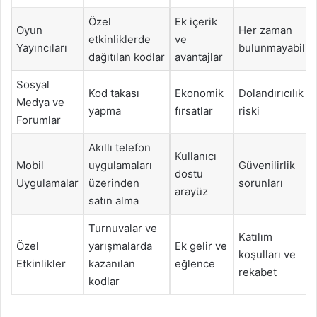
Özel
Ek içerik
Oyun
Her zaman
etkinliklerde
ve
Yayıncıları
bulunmayabilir
dağıtılan kodlar
avantajlar
Sosyal
Kod takası
Ekonomik
Dolandırıcılık
Medya ve
yapma
fırsatlar
riski
Forumlar
Akıllı telefon
Kullanıcı
Mobil
uygulamaları
Güvenilirlik
dostu
Uygulamalar
üzerinden
sorunları
arayüz
satın alma
Turnuvalar ve
Katılım
Özel
yarışmalarda
Ek gelir ve
koşulları ve
Etkinlikler
kazanılan
eğlence
rekabet
kodlar