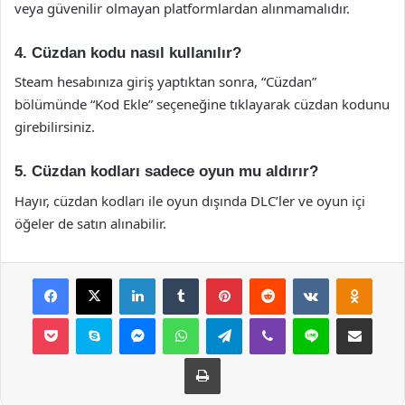
veya güvenilir olmayan platformlardan alınmamalıdır.
4. Cüzdan kodu nasıl kullanılır?
Steam hesabınıza giriş yaptıktan sonra, “Cüzdan”
bölümünde “Kod Ekle” seçeneğine tıklayarak cüzdan kodunu
girebilirsiniz.
5. Cüzdan kodları sadece oyun mu aldırır?
Hayır, cüzdan kodları ile oyun dışında DLC’ler ve oyun içi
öğeler de satın alınabilir.
Facebook
X
LinkedIn
Tumblr
Pinterest
Reddit
VKontakte
Odnok
Pocket
Skype
Messenger
WhatsApp
Telegram
Viber
Line
E-Posta ile payla
Yazdır