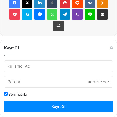
Pocket
Skype
Messenger
WhatsApp
Telegram
Viber
Line
E-Posta ile payla
Yazdır
Kayıt Ol
Unuttunuz mu?
Beni hatırla
Kayıt Ol