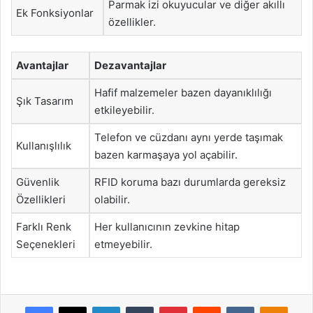
Parmak izi okuyucular ve diğer akıllı
Ek Fonksiyonlar
özellikler.
Avantajlar
Dezavantajlar
Hafif malzemeler bazen dayanıklılığı
Şık Tasarım
etkileyebilir.
Telefon ve cüzdanı aynı yerde taşımak
Kullanışlılık
bazen karmaşaya yol açabilir.
Güvenlik
RFID koruma bazı durumlarda gereksiz
Özellikleri
olabilir.
Farklı Renk
Her kullanıcının zevkine hitap
Seçenekleri
etmeyebilir.
Facebook
X
LinkedIn
Tumblr
Pinterest
Reddit
VKontakte
Odnok