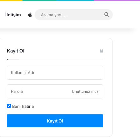
Sitemap
Arama
İletişim
yap
...
Kayıt Ol
Unuttunuz mu?
Beni hatırla
Kayıt Ol