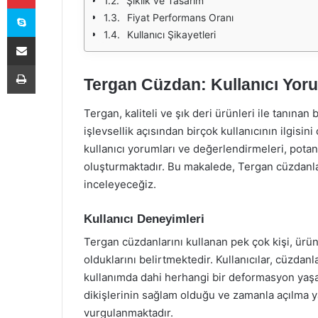
Şıklık ve Tasarım
Skype
Fiyat Performans Oranı
Kullanıcı Şikayetleri
E-Posta ile paylaş
Yazdır
Tergan Cüzdan: Kullanıcı Yoru
Tergan, kaliteli ve şık deri ürünleri ile tanınan
işlevsellik açısından birçok kullanıcının ilgisi
kullanıcı yorumları ve değerlendirmeleri, potans
oluşturmaktadır. Bu makalede, Tergan cüzdanlar
inceleyeceğiz.
Kullanıcı Deneyimleri
Tergan cüzdanlarını kullanan pek çok kişi, ürü
olduklarını belirtmektedir. Kullanıcılar, cüzdan
kullanımda dahi herhangi bir deformasyon yaşam
dikişlerinin sağlam olduğu ve zamanla açılma 
vurgulanmaktadır.