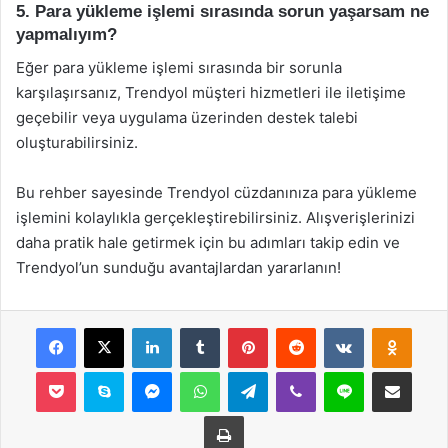
5. Para yükleme işlemi sırasında sorun yaşarsam ne
yapmalıyım?
Eğer para yükleme işlemi sırasında bir sorunla
karşılaşırsanız, Trendyol müşteri hizmetleri ile iletişime
geçebilir veya uygulama üzerinden destek talebi
oluşturabilirsiniz.
Bu rehber sayesinde Trendyol cüzdanınıza para yükleme
işlemini kolaylıkla gerçekleştirebilirsiniz. Alışverişlerinizi
daha pratik hale getirmek için bu adımları takip edin ve
Trendyol’un sunduğu avantajlardan yararlanın!
Facebook
X
LinkedIn
Tumblr
Pinterest
Reddit
VKontakte
Odnok
Pocket
Skype
Messenger
WhatsApp
Telegram
Viber
Line
E-Posta ile payla
Yazdır