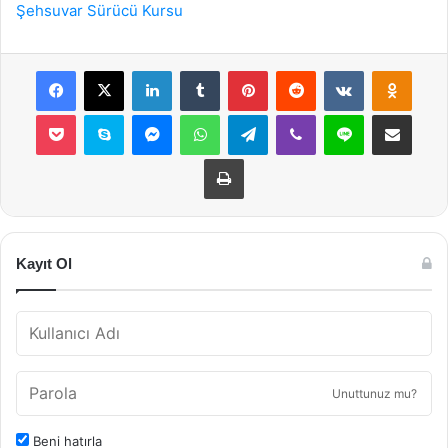
Şehsuvar Sürücü Kursu
Facebook
X
LinkedIn
Tumblr
Pinterest
Reddit
VKontakte
Odnok
Pocket
Skype
Messenger
WhatsApp
Telegram
Viber
Line
E-Posta ile payla
Yazdır
Kayıt Ol
Unuttunuz mu?
Beni hatırla