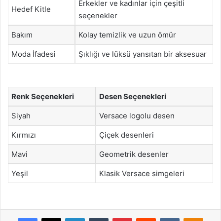
Erkekler ve kadınlar için çeşitli
Hedef Kitle
seçenekler
Bakım
Kolay temizlik ve uzun ömür
Moda İfadesi
Şıklığı ve lüksü yansıtan bir aksesuar
Renk Seçenekleri
Desen Seçenekleri
Siyah
Versace logolu desen
Kırmızı
Çiçek desenleri
Mavi
Geometrik desenler
Yeşil
Klasik Versace simgeleri
Facebook
X
LinkedIn
Tumblr
Pinterest
Reddit
VKontakte
Odnok