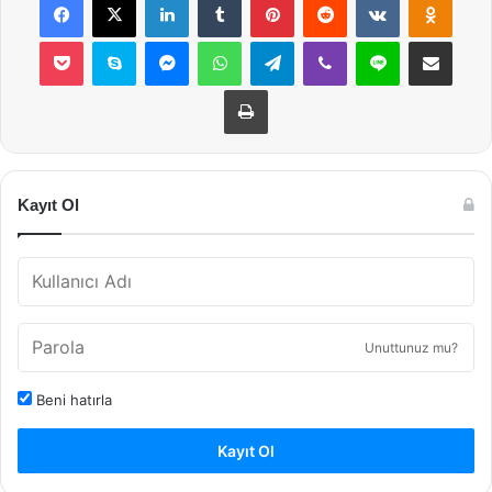
Pocket
Skype
Messenger
WhatsApp
Telegram
Viber
Line
E-Posta ile payla
Yazdır
Kayıt Ol
Unuttunuz mu?
Beni hatırla
Kayıt Ol