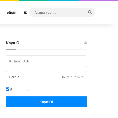
Sitemap
Arama
İletişim
yap
...
Kayıt Ol
Unuttunuz mu?
Beni hatırla
Kayıt Ol