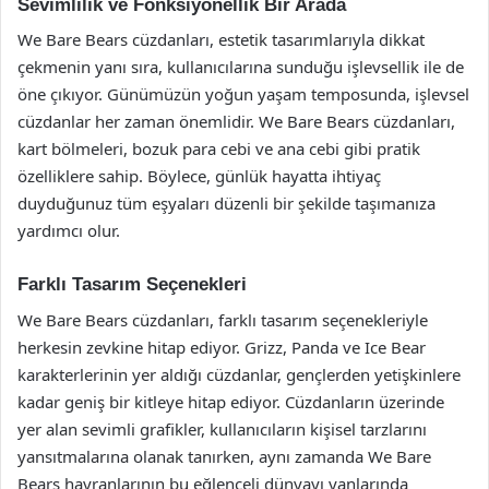
Sevimlilik ve Fonksiyonellik Bir Arada
We Bare Bears cüzdanları, estetik tasarımlarıyla dikkat
çekmenin yanı sıra, kullanıcılarına sunduğu işlevsellik ile de
öne çıkıyor. Günümüzün yoğun yaşam temposunda, işlevsel
cüzdanlar her zaman önemlidir. We Bare Bears cüzdanları,
kart bölmeleri, bozuk para cebi ve ana cebi gibi pratik
özelliklere sahip. Böylece, günlük hayatta ihtiyaç
duyduğunuz tüm eşyaları düzenli bir şekilde taşımanıza
yardımcı olur.
Farklı Tasarım Seçenekleri
We Bare Bears cüzdanları, farklı tasarım seçenekleriyle
herkesin zevkine hitap ediyor. Grizz, Panda ve Ice Bear
karakterlerinin yer aldığı cüzdanlar, gençlerden yetişkinlere
kadar geniş bir kitleye hitap ediyor. Cüzdanların üzerinde
yer alan sevimli grafikler, kullanıcıların kişisel tarzlarını
yansıtmalarına olanak tanırken, aynı zamanda We Bare
Bears hayranlarının bu eğlenceli dünyayı yanlarında