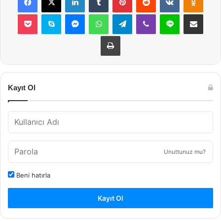
Pocket
Skype
Messenger
WhatsApp
Telegram
Viber
Line
E-Posta ile payla
Yazdır
Kayıt Ol
Unuttunuz mu?
Beni hatırla
Kayıt Ol