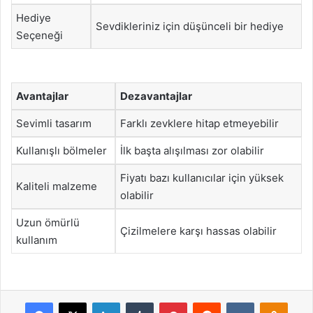
Hediye
Sevdikleriniz için düşünceli bir hediye
Seçeneği
Avantajlar
Dezavantajlar
Sevimli tasarım
Farklı zevklere hitap etmeyebilir
Kullanışlı bölmeler
İlk başta alışılması zor olabilir
Fiyatı bazı kullanıcılar için yüksek
Kaliteli malzeme
olabilir
Uzun ömürlü
Çizilmelere karşı hassas olabilir
kullanım
Facebook
X
LinkedIn
Tumblr
Pinterest
Reddit
VKontakte
Odnok