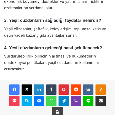
ekonomik büyümeyi destekler ve yatırımcıların risklerini
azaltmalarına yardımcı olur.
3. Yeşil cüzdanların sağladığı faydalar nelerdir?
Yeşil cüzdanlar, şeffaflık, kolay erişim, toplumsal katkı ve
uzun vadeli kazanç gibi avantajlar sunar.
4. Yeşil cüzdanların geleceği nasıl şekillenecek?
Sürdürülebilirlik bilincinin artması ve hükümetlerin
destekleyici politikaları, yeşil cüzdanların kullanımını
artıracaktır.
Facebook
X
LinkedIn
Tumblr
Pinterest
Reddit
VKontakte
Odnok
Pocket
Skype
Messenger
WhatsApp
Telegram
Viber
Line
E-Posta ile payla
Yazdır