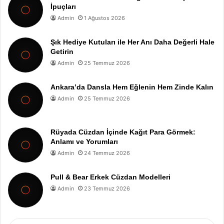
İpuçları
Admin
1 Ağustos 2026
Şık Hediye Kutuları ile Her Anı Daha Değerli Hale
Getirin
Admin
25 Temmuz 2026
Ankara’da Dansla Hem Eğlenin Hem Zinde Kalın
Admin
25 Temmuz 2026
Rüyada Cüzdan İçinde Kağıt Para Görmek:
Anlamı ve Yorumları
Admin
24 Temmuz 2026
Pull & Bear Erkek Cüzdan Modelleri
Admin
23 Temmuz 2026