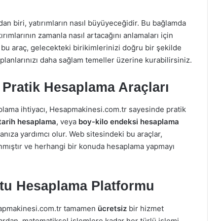
n biri, yatırımların nasıl büyüyeceğidir. Bu bağlamda
tırımlarının zamanla nasıl artacağını anlamaları için
u araç, gelecekteki birikimlerinizi doğru bir şekilde
lanlarınızı daha sağlam temeller üzerine kurabilirsiniz.
n Pratik Hesaplama Araçları
aplama ihtiyacı, Hesapmakinesi.com.tr sayesinde pratik
tarih hesaplama
, veya
boy-kilo endeksi hesaplama
manıza yardımcı olur. Web sitesindeki bu araçlar,
arlanmıştır ve herhangi bir konuda hesaplama yapmayı
stu Hesaplama Platformu
esapmakinesi.com.tr tamamen
ücretsiz
bir hizmet
ardan, matematiksel işlemlere kadar her türlü işlemi