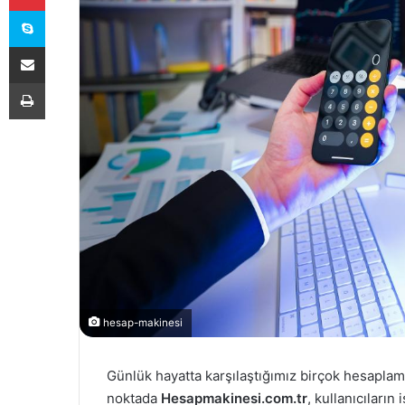
Skype
E-Posta ile paylaş
Yazdır
hesap-makinesi
Günlük hayatta karşılaştığımız birçok hesaplama
noktada
Hesapmakinesi.com.tr
, kullanıcıların