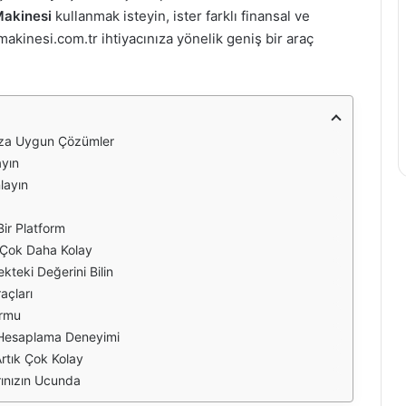
akinesi
kullanmak isteyin, ister farklı finansal ve
kinesi.com.tr ihtiyacınıza yönelik geniş bir araç
nıza Uygun Çözümler
ayın
nlayın
Bir Platform
k Çok Daha Kolay
ekteki Değerini Bilin
açları
ormu
ı Hesaplama Deneyimi
rtık Çok Kolay
ınızın Ucunda