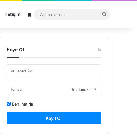
Sitemap
Arama
İletişim
yap
...
Kayıt Ol
Unuttunuz mu?
Beni hatırla
Kayıt Ol